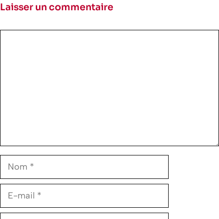
Laisser un commentaire
Commentaire
Nom
E-
mail
Site