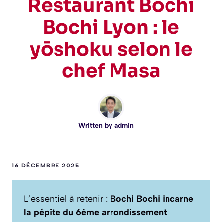
Restaurant Bochi
Bochi Lyon : le
yōshoku selon le
chef Masa
Written by
admin
16 DÉCEMBRE 2025
L’essentiel à retenir :
Bochi Bochi incarne
la pépite du 6ème arrondissement