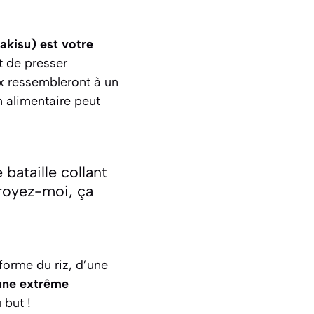
kisu) est votre
t de presser
aux ressembleront à un
 alimentaire peut
bataille collant
Croyez-moi, ça
forme du riz, d’une
une extrême
 but !