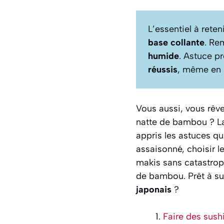
L’essentiel à reten
base collante
. Re
humide
. Astuce pr
réussis
, même en i
Vous aussi, vous rêve
natte de bambou ? La p
appris les astuces qu
assaisonné, choisir l
makis sans catastrop
de bambou. Prêt à s
japonais
?
Faire des sush