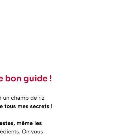
e bon guide !
 à un champ de riz
e tous mes secrets !
gestes, même les
grédients. On vous