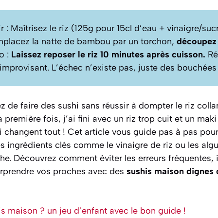
ir : Maîtrisez le riz (125g pour 15cl d’eau + vinaigre/suc
mplacez la natte de bambou par un torchon,
découpez
o :
Laissez reposer le riz 10 minutes après cuisson.
Ré
mprovisant. L’échec n’existe pas, juste des bouchées 
z de faire des sushi sans réussir à dompter le riz colla
remière fois, j’ai fini avec un riz trop cuit et un maki
i changent tout ! Cet article vous guide pas à pas pour 
es ingrédients clés comme le vinaigre de riz ou les algu
he. Découvrez comment éviter les erreurs fréquentes, 
urprendre vos proches avec des
sushis maison dignes 
is maison ? un jeu d’enfant avec le bon guide !