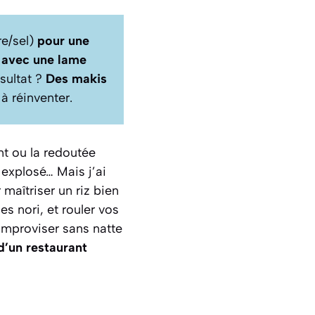
re/sel)
pour une
 avec une lame
sultat ?
Des makis
à réinventer.
nt ou la redoutée
 explosé… Mais j’ai
maîtriser un riz bien
es nori, et rouler vos
improviser sans natte
d’un restaurant