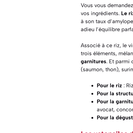
Vous vous demandez 
vos ingrédients.
Le ri
à son taux d’amylopec
adieu l’équilibre parf
Associé à ce riz, le v
trois éléments, méla
garnitures
. Et parmi 
(saumon, thon), sur
Pour le riz
: Ri
Pour la struct
Pour la garnit
avocat, conco
Pour la dégust