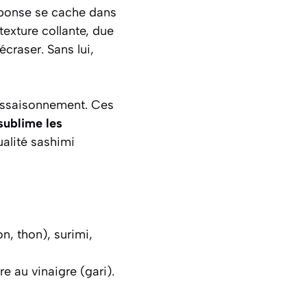
ponse se cache dans
texture collante, due
craser. Sans lui,
 l’assaisonnement. Ces
sublime les
ualité sashimi
n, thon), surimi,
e au vinaigre (gari).