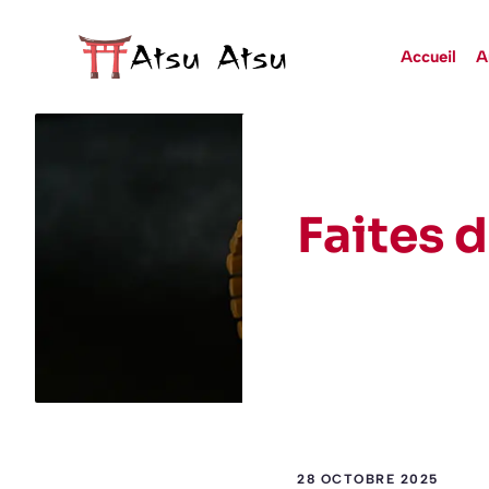
Aller
au
Accueil
A
contenu
Faites 
28 OCTOBRE 2025