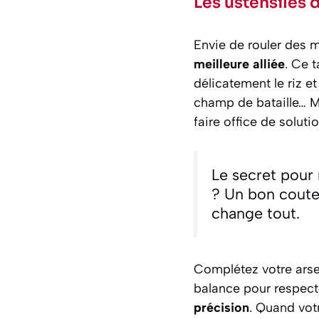
Les ustensiles d
Envie de rouler des m
meilleure alliée
. Ce 
délicatement le riz e
champ de bataille… M
faire office de soluti
Le secret pour 
? Un bon coute
change tout.
Complétez votre arse
balance pour respecte
précision
. Quand votr