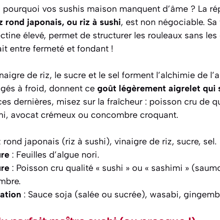
pourquoi vos sushis maison manquent d’âme ? La ré
z rond japonais, ou riz à sushi
, est non négociable. Sa 
tine élevé, permet de structurer les rouleaux sans les é
ait entre fermeté et fondant !
inaigre de riz, le sucre et le sel forment l’alchimie de
ngés à froid, donnent ce
goût légèrement aigrelet qui 
ces dernières, misez sur la fraîcheur : poisson cru de q
imi, avocat crémeux ou concombre croquant.
z rond japonais (riz à sushi), vinaigre de riz, sucre, sel.
ure
: Feuilles d’algue nori.
ure
: Poisson cru qualité « sushi » ou « sashimi » (saumo
mbre.
ation
: Sauce soja (salée ou sucrée), wasabi, gingembr