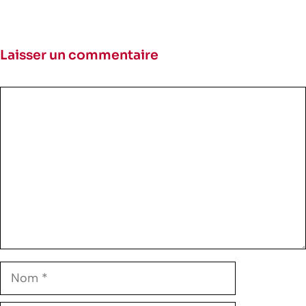
Laisser un commentaire
Commentaire
Nom