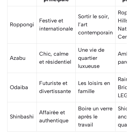
Roppo
Sortir le soir,
Festive et
Hills, 
Roppongi
l’art
internationale
Nation
contemporain
Cente
Une vie de
Chic, calme
Ambas
Azabu
quartier
et résidentiel
parcs
luxueuse
Rainb
Futuriste et
Les loisirs en
Odaiba
Bridge
divertissante
famille
LEGO
Boire un verre
Shiod
Affairée et
Shinbashi
après le
ancie
authentique
travail
quarti