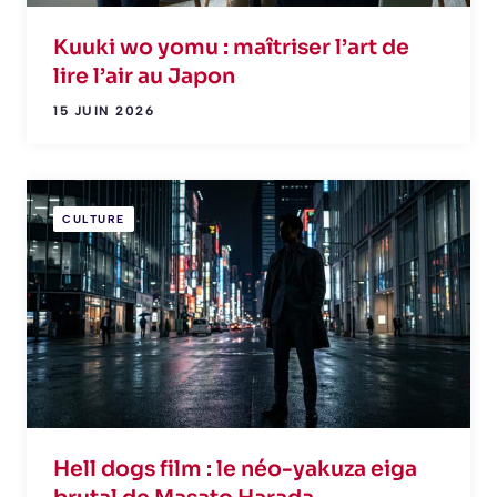
Kuuki wo yomu : maîtriser l’art de
lire l’air au Japon
15 JUIN 2026
CULTURE
Hell dogs film : le néo-yakuza eiga