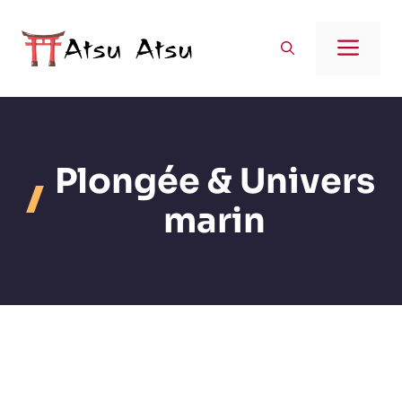
Aller
au
Men
contenu
Plongée & Univers
marin