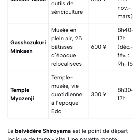
outils de
nov.–
sériciculture
mars)
Musée en
8h40–
plein air, 25
17h
Gasshozukuri
bâtisses
600 ¥
(déc.–
Minkaen
d’époque
fév. :
relocalisées
9h–16h)
Temple-
musée, vie
Temple
8h30–
quotidienne
300 ¥
Myozenji
17h
à l’époque
Edo
Le
belvédère Shiroyama
est le point de départ
logique de toute visite. Une navette monte