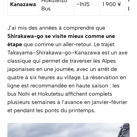
Hokutetsu
4–
Kanazawa
~1h15
1 900 ¥
Bus
bus
J’ai mis des années à comprendre que
Shirakawa-go se visite mieux comme une
étape
que comme un aller-retour. Le trajet
Takayama–Shirakawa-go–Kanazawa est un axe
classique qui permet de traverser les Alpes
japonaises en une journée, avec un arrêt de
quatre à six heures au village. La réservation en
ligne est recommandée en haute saison : les
bus Nohi et Hokutetsu affichent complets
plusieurs semaines à l’avance en janvier-février
et pendant les ponts du printemps.