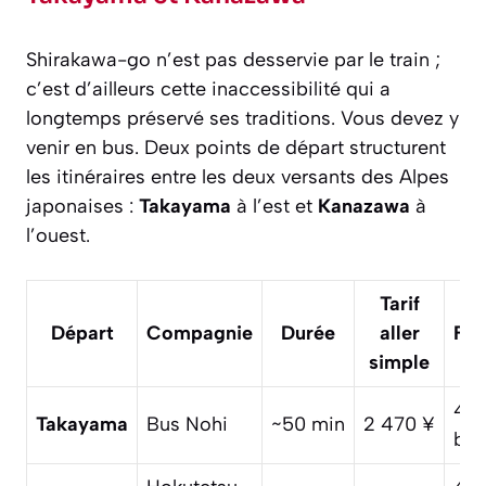
Shirakawa-go n’est pas desservie par le train ;
c’est d’ailleurs cette inaccessibilité qui a
longtemps préservé ses traditions. Vous devez y
venir en bus. Deux points de départ structurent
les itinéraires entre les deux versants des Alpes
japonaises :
Takayama
à l’est et
Kanazawa
à
l’ouest.
Tarif
Départ
Compagnie
Durée
aller
Fré
simple
4–
Takayama
Bus Nohi
~50 min
2 470 ¥
bus