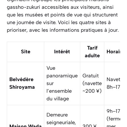
gassho-zukuri accessibles aux visiteurs, ainsi
que les musées et points de vue qui structurent
une journée de visite. Voici les quatre sites à
prioriser, avec les informations pratiques à jour.
Tarif
Site
Intérêt
Horaires
adulte
Vue
panoramique
Gratuit
Belvédère
Navette
sur
(navette
Shiroyama
8h–17h
l’ensemble
~200 ¥)
du village
9h–17h
Demeure
(fermé
seigneuriale,
Maison Wada
300 ¥
mer.