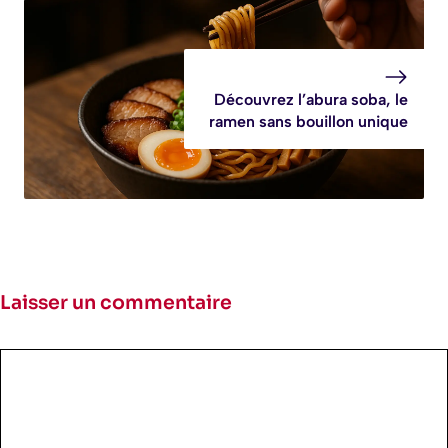
Découvrez l’abura soba, le
ramen sans bouillon unique
Laisser un commentaire
Commentaire