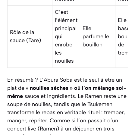
C’est
l’élément
Elle est
principal
Elle
base d
Rôle de la
qui
parfume le
bouill
sauce (Tare)
enrobe
bouillon
de
les
tremp
nouilles
En résumé ? L’Abura Soba est le seul à être un
plat de «
nouilles sèches » où l’on mélange soi-
même
sauce et ingrédients. Le Ramen reste une
soupe de nouilles
, tandis que le Tsukemen
transforme le repas en véritable rituel : tremper,
manger, répéter. Comme si l’on passait d’un
concert live (Ramen) à un déjeuner en trois