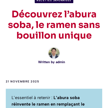
RECETTES JAPONAISES
Découvrez l’abura
soba, le ramen sans
bouillon unique
Written by
admin
21 NOVEMBRE 2025
L’essentiel à retenir :
L’abura soba
réinvente le ramen en remplaçant le