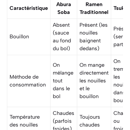
Abura
Ramen
Caractéristique
Tsuke
Soba
Traditionnel
Absent
Présent (les
Présen
(sauce
nouilles
Bouillon
(servi 
au fond
baignent
part)
du bol)
dedans)
On
On
On mange
tremp
mélange
directement
Méthode de
les
tout
les nouilles
consommation
nouille
dans le
et le
dans l
bol
bouillon
bouill
Chaudes
Chaud
Température
Toujours
(parfois
ou
des nouilles
chaudes
froides)
froide