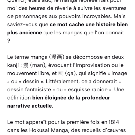
Quand j’étais ado, le manga représentait pour
moi des heures de rêverie à suivre les aventures
de personnages aux pouvoirs incroyables. Mais
saviez-vous que
ce mot cache une histoire bien
plus ancienne
que les mangas que l’on connaît
?
Le terme manga (漫画) se décompose en deux
kanji : 漫 (man), évoquant l’improvisation ou le
mouvement libre, et 画 (ga), qui signifie « image
» ou « dessin ». Littéralement, cela donnerait «
dessin fantaisiste » ou « esquisse rapide ». Une
définition
bien éloignée de la profondeur
narrative actuelle
.
Le mot apparaît pour la première fois en 1814
dans les
Hokusai Manga
, des recueils d’œuvres