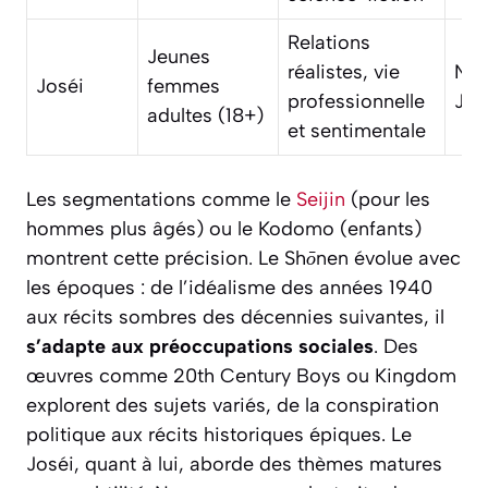
Relations
Jeunes
réalistes, vie
Na
Joséi
femmes
professionnelle
Jell
adultes (18+)
et sentimentale
Les segmentations comme le
Seijin
(pour les
hommes plus âgés) ou le
Kodomo
(enfants)
montrent cette précision. Le
Shōnen
évolue avec
les époques : de l’idéalisme des années 1940
aux récits sombres des décennies suivantes, il
s’adapte aux préoccupations sociales
. Des
œuvres comme
20th Century Boys
ou
Kingdom
explorent des sujets variés, de la conspiration
politique aux récits historiques épiques. Le
Joséi
, quant à lui, aborde des thèmes matures