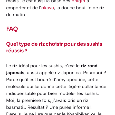
makis : c’est aussi la base des
onigiri
à
emporter et de l’
okayu
, la douce bouillie de riz
du matin.
FAQ
Quel type de riz choisir pour des sushis
réussis ?
Le riz idéal pour les sushis, c’est le
riz rond
japonais
, aussi appelé riz Japonica. Pourquoi ?
Parce qu’il est bourré d’amylopectine, cette
molécule qui lui donne cette légère collantance
indispensable pour bien modeler les sushis.
Moi, la première fois, j’avais pris un riz
basmati… Résultat ? Une purée informe !
Depuis, je ne jure que par le Koshihikari ou le