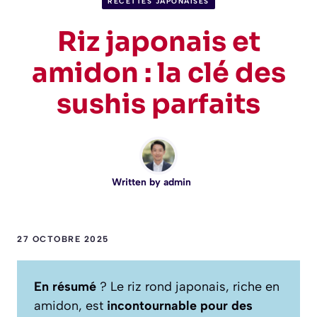
RECETTES JAPONAISES
Riz japonais et
amidon : la clé des
sushis parfaits
Written by
admin
27 OCTOBRE 2025
En résumé
? Le riz rond japonais, riche en
amidon, est
incontournable pour des