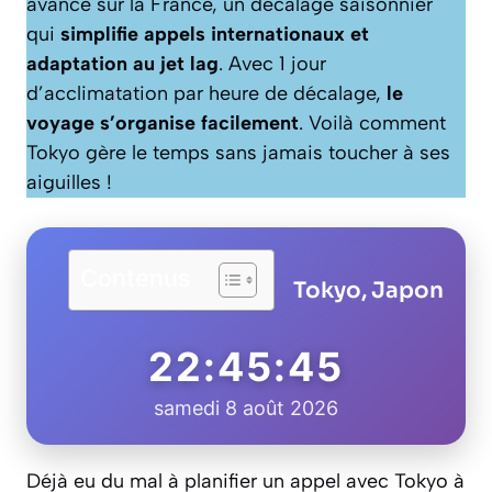
avance sur la France, un décalage saisonnier
qui
simplifie appels internationaux et
adaptation au jet lag
. Avec 1 jour
d’acclimatation par heure de décalage,
le
voyage s’organise facilement
. Voilà comment
Tokyo gère le temps sans jamais toucher à ses
aiguilles !
Contenus
Tokyo, Japon
22:45:46
samedi 8 août 2026
Déjà eu du mal à planifier un appel avec Tokyo à