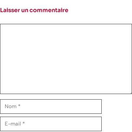
Laisser un commentaire
Commentaire
Nom
E-
mail