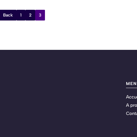
Back
1
2
3
MEN
Accue
A pr
Cont