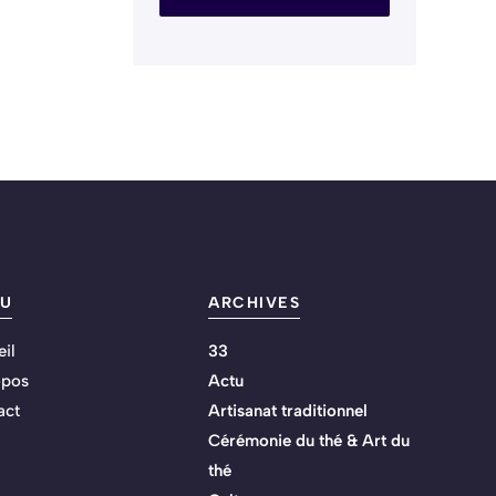
U
ARCHIVES
il
33
opos
Actu
act
Artisanat traditionnel
Cérémonie du thé & Art du
thé