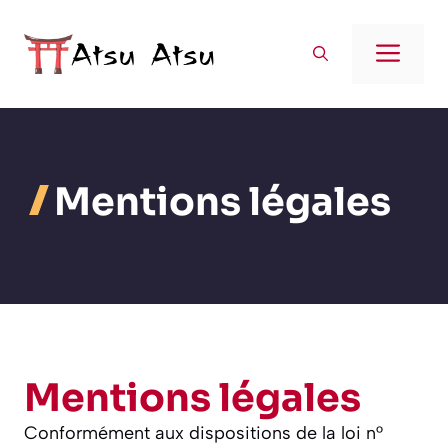
Aller
au
Men
contenu
Mentions légales
Mentions légales
Conformément aux dispositions de la loi n°