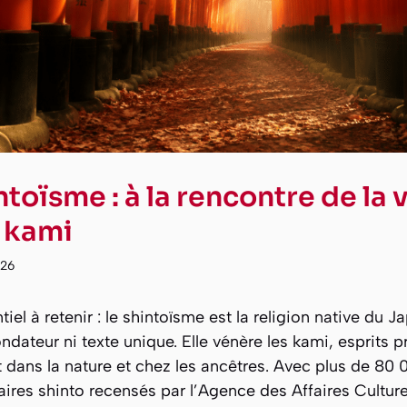
ntoïsme : à la rencontre de la 
 kami
026
tiel à retenir : le shintoïsme est la religion native du J
ndateur ni texte unique. Elle vénère les kami, esprits p
 dans la nature et chez les ancêtres. Avec plus de 80 
ires shinto recensés par l’Agence des Affaires Culturel