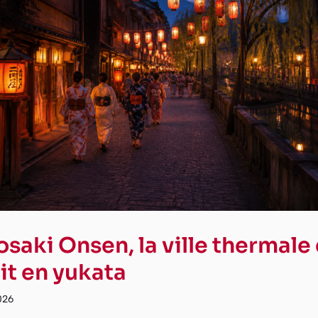
osaki Onsen, la ville thermale
vit en yukata
026