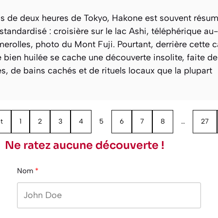
s de deux heures de Tokyo, Hakone est souvent résum
 standardisé : croisière sur le lac Ashi, téléphérique a
erolles, photo du Mont Fuji. Pourtant, derrière cette c
 bien huilée se cache une découverte insolite, faite de
s, de bains cachés et de rituels locaux que la plupart
t
1
2
3
4
5
6
7
8
…
27
Ne ratez aucune découverte !
Nom