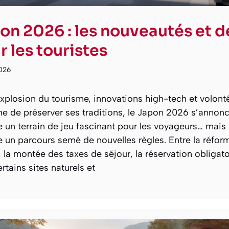
on 2026 : les nouveautés et d
r les touristes
2026
explosion du tourisme, innovations high-tech et volont
he de préserver ses traditions, le Japon 2026 s’annon
un terrain de jeu fascinant pour les voyageurs… mais 
un parcours semé de nouvelles règles. Entre la réform
 la montée des taxes de séjour, la réservation obligato
rtains sites naturels et