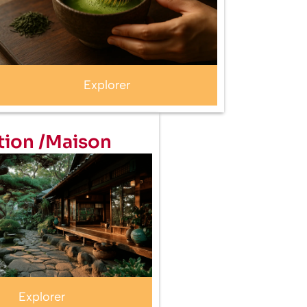
Explorer
tion /Maison
Explorer