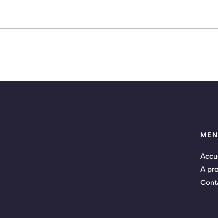
MEN
Accue
A pr
Cont