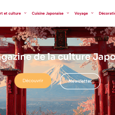
rt et culture
Cuisine Japonaise
Voyage
Décorati
gazine de la culture Jap
Découvrir
Newsletter