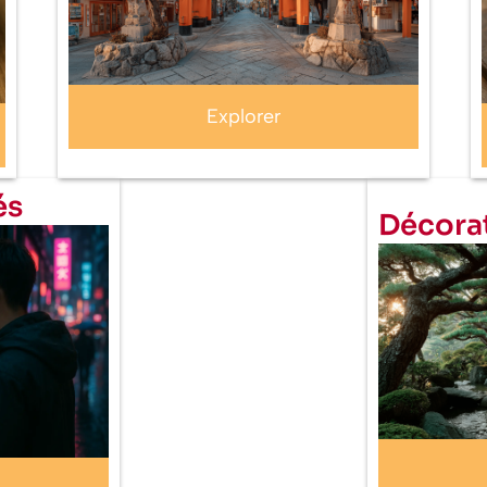
Explorer
és
Décora