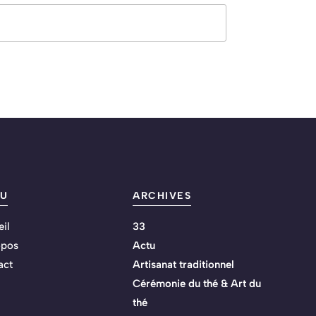
U
ARCHIVES
il
33
opos
Actu
act
Artisanat traditionnel
Cérémonie du thé & Art du
thé